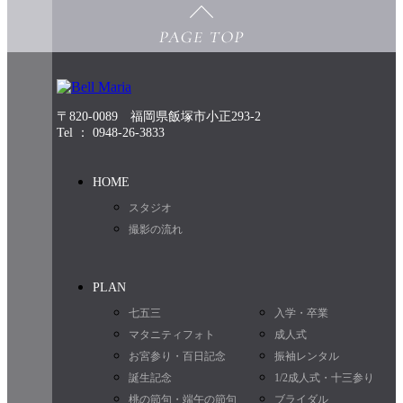
〒820-0089 福岡県飯塚市小正293-2
Tel ： 0948-26-3833
HOME
スタジオ
撮影の流れ
PLAN
七五三
入学・卒業
マタニティフォト
成人式
お宮参り・百日記念
振袖レンタル
誕生記念
1/2成人式・十三参り
桃の節句・端午の節句
ブライダル