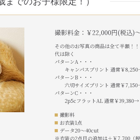
歳までのお子様限定！）
撮影料金：￥22,000円(税込)
その他のお写真の商品は全て半額！！
代は除く
パターンA・・・
キャンパスプリント 通常￥8,250→￥4
パターンB・・・
六切サイズプリント 通常￥7,150→￥3
パターンC・・・
2p5cフラットAL 通常￥39,380→￥1
撮影料
お衣装1点
データ20～40cut
※衣装の2点目の追加は＋￥7,700