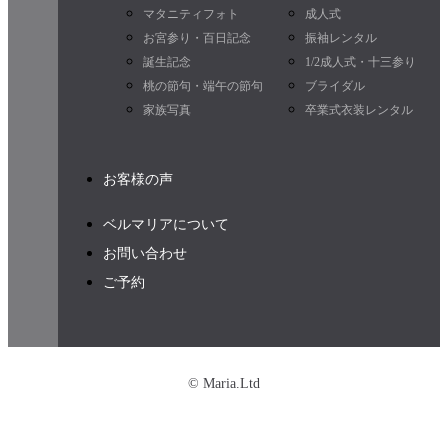
マタニティフォト
成人式
お宮参り・百日記念
振袖レンタル
誕生記念
1/2成人式・十三参り
桃の節句・端午の節句
ブライダル
家族写真
卒業式衣装レンタル
お客様の声
ベルマリアについて
お問い合わせ
ご予約
© Maria.Ltd