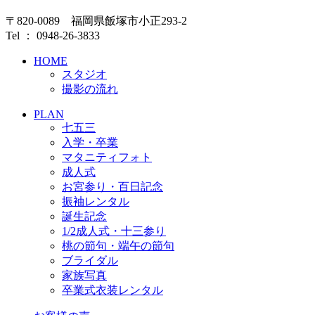
〒820-0089 福岡県飯塚市小正293-2
Tel ： 0948-26-3833
HOME
スタジオ
撮影の流れ
PLAN
七五三
入学・卒業
マタニティフォト
成人式
お宮参り・百日記念
振袖レンタル
誕生記念
1/2成人式・十三参り
桃の節句・端午の節句
ブライダル
家族写真
卒業式衣装レンタル