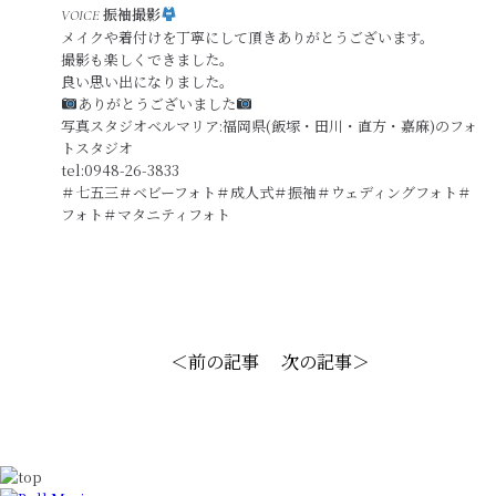
振袖撮影
VOICE
メイクや着付けを丁寧にして頂きありがとうございます。
撮影も楽しくできました。
良い思い出になりました。
ありがとうございました
写真スタジオベルマリア:福岡県(飯塚・田川・直方・嘉麻)のフォ
トスタジオ
tel:0948-26-3833
＃七五三＃ベビーフォト＃成人式＃振袖＃ウェディングフォト＃
フォト＃マタニティフォト
＜前の記事
次の記事＞