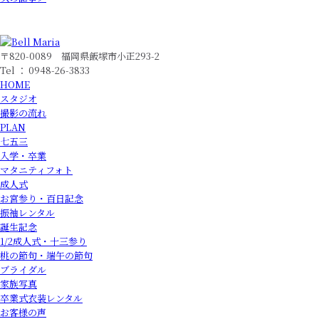
〒820-0089 福岡県飯塚市小正293-2
Tel ： 0948-26-3833
HOME
スタジオ
撮影の流れ
PLAN
七五三
入学・卒業
マタニティフォト
成人式
お宮参り・百日記念
振袖レンタル
誕生記念
1/2成人式・十三参り
桃の節句・端午の節句
ブライダル
家族写真
卒業式衣装レンタル
お客様の声