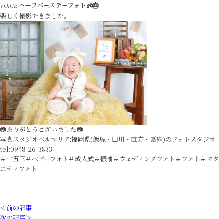
ハーフバースデーフォト👶🎂
VOICE
楽しく撮影できました。
📷ありがとうございました📷
写真スタジオベルマリア:福岡県(飯塚・田川・直方・嘉麻)のフォトスタジオ
tel:0948-26-3833
＃七五三＃ベビーフォト＃成人式＃振袖＃ウェディングフォト＃フォト＃マタ
ニティフォト
＜前の記事
次の記事＞