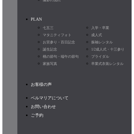
撮影の流れ
PLAN
七五三
入学・卒業
マタニティフォト
成人式
お宮参り・百日記念
振袖レンタル
誕生記念
1/2成人式・十三参り
桃の節句・端午の節句
ブライダル
家族写真
卒業式衣装レンタル
お客様の声
ベルマリアについて
お問い合わせ
ご予約