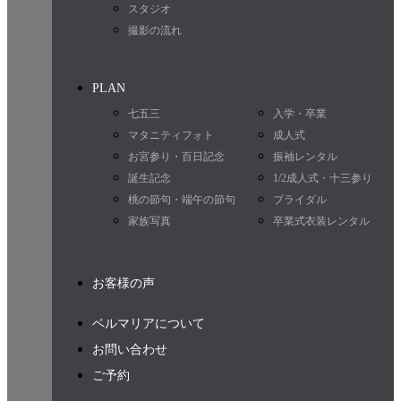
スタジオ
撮影の流れ
PLAN
七五三
入学・卒業
マタニティフォト
成人式
お宮参り・百日記念
振袖レンタル
誕生記念
1/2成人式・十三参り
桃の節句・端午の節句
ブライダル
家族写真
卒業式衣装レンタル
お客様の声
ベルマリアについて
お問い合わせ
ご予約