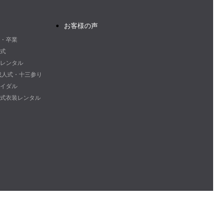
お客様の声
・卒業
式
レンタル
2成人式・十三参り
イダル
式衣装レンタル