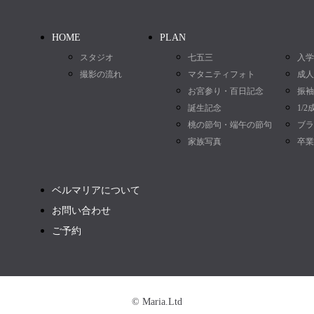
HOME
PLAN
スタジオ
七五三
入学
撮影の流れ
マタニティフォト
成人
お宮参り・百日記念
振袖
誕生記念
1/
桃の節句・端午の節句
ブラ
家族写真
卒業
ベルマリアについて
お問い合わせ
ご予約
© Maria.Ltd