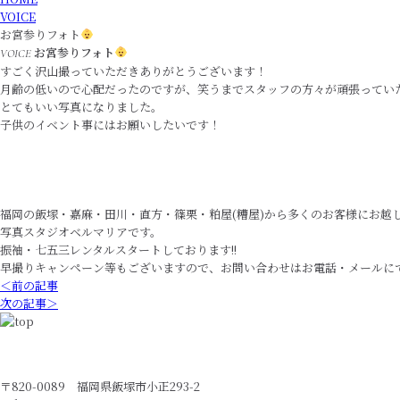
VOICE
お宮参りフォト
お宮参りフォト
VOICE
すごく沢山撮っていただきありがとうございます！
月齢の低いので心配だったのですが、笑うまでスタッフの方々が頑張ってい
とてもいい写真になりました。
子供のイベント事にはお願いしたいです！
福岡の飯塚・嘉麻・田川・直方・篠栗・粕屋(糟屋)から多くのお客様にお越
写真スタジオベルマリアです。
振袖・七五三レンタルスタートしております!!
早撮りキャンペーン等もございますので、お問い合わせはお電話・メールに
＜前の記事
次の記事＞
〒820-0089 福岡県飯塚市小正293-2