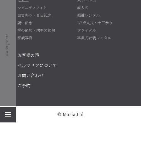
マタニティフォト
成人式
お宮参り・百日記念
振袖レンタル
誕生記念
1/2成人式・十三参り
桃の節句・端午の節句
ブライダル
家族写真
卒業式衣装レンタル
お客様の声
ベルマリアについて
お問い合わせ
ご予約
© Maria.Ltd