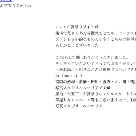
お宮参りフォト👶
お宮参りフォト👶
VOICE
親切で気さくあん雰囲気でとてもリラックス
プランも良心的なものんが多くこちらの希望
ありがとうございました。
この度はご利用ありがとうございました。
そう言っていただいてとってもおありがたい
１歳お誕生日記念などのお撮影でお会いでき
Bellmariaより
福岡の飯塚・嘉麻・田川・直方・北九州・糟
写真スタジオベルマリアです📸
振袖・七五三・お宮参りレンタルスタートして
早撮りキャンペーン等もございますので、お
写真スタジオ ベルマリア