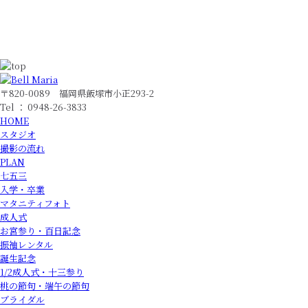
〒820-0089 福岡県飯塚市小正293-2
Tel ： 0948-26-3833
HOME
スタジオ
撮影の流れ
PLAN
七五三
入学・卒業
マタニティフォト
成人式
お宮参り・百日記念
振袖レンタル
誕生記念
1/2成人式・十三参り
桃の節句・端午の節句
ブライダル