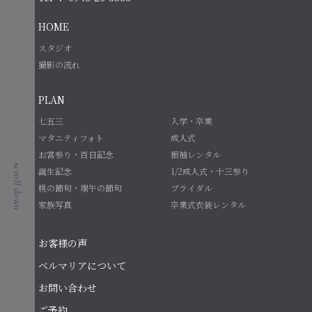
HOME
スタジオ
撮影の流れ
PLAN
七五三
入学・卒業
マタニティフォト
成人式
お宮参り・百日記念
振袖レンタル
誕生記念
1/2成人式・十三参り
桃の節句・端午の節句
ブライダル
家族写真
卒業式衣装レンタル
お客様の声
ベルマリアについて
お問い合わせ
ご予約