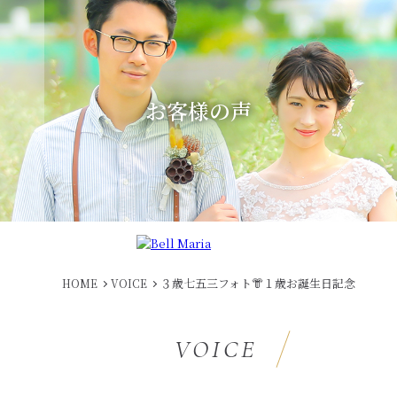
お客様の声
３歳七五三フォト👘１歳お誕生日記念
HOME
VOICE
VOICE