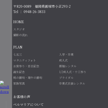
〒820-0089 福岡県飯塚市小正293-2
Tel ： 0948-26-3833
HOME
スタジオ
撮影の流れ
PLAN
七五三
入学・卒業
マタニティフォト
成人式
お宮参り・百日記念
振袖レンタル
誕生記念
1/2成人式・十三参り
桃の節句・端午の節句
ブライダル
家族写真
卒業式衣装レンタル
お客様の声
ベルマリアについて