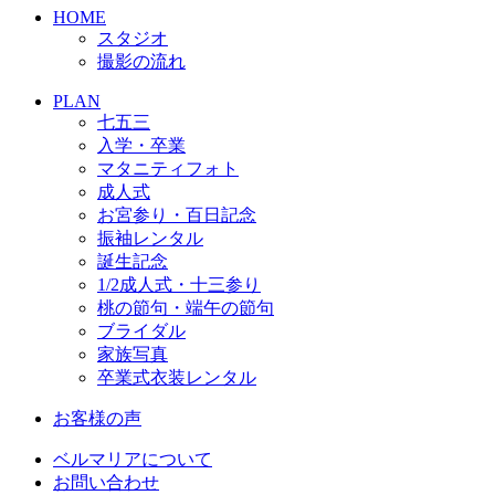
HOME
スタジオ
撮影の流れ
PLAN
七五三
入学・卒業
マタニティフォト
成人式
お宮参り・百日記念
振袖レンタル
誕生記念
1/2成人式・十三参り
桃の節句・端午の節句
ブライダル
家族写真
卒業式衣装レンタル
お客様の声
ベルマリアについて
お問い合わせ