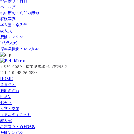
お宮参り・百日
バースデー
桃の節句・端午の節句
家族写真
卒入園・卒入学
成人式
振袖レンタル
1/2成人式
袴卒業撮影・レンタル
〒820-0089 福岡県飯塚市小正293-2
Tel ： 0948-26-3833
HOME
スタジオ
撮影の流れ
PLAN
七五三
入学・卒業
マタニティフォト
成人式
お宮参り・百日記念
振袖レンタル