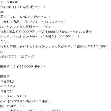
データ10cut
六切3面1冊（お写真3枚セット）
or
選べるフレーム2個組み合わせ自由
（飾れる商品・プレゼントにもおススメです）
お出かけレンタル特別セットプラン
特典1.通常￥22,000(税込)～￥11,000(税込)のお出かけお衣装が
どのランクのお衣装を選んでも全部￥11,000(税込)！！
さらに
特典2. 平日に撮影するとお衣装レンタル代が全ランク50%の￥5,500(税込)
に！
お得Bプラン（全データ）
撮影料金：￥44,000円(税込)〜
撮影料
お着物1点
ヘアメイク
お着付け
データ40～60cut
その他のお写真の商品は全て半額！！
例）六切プリント
通常￥7,150(税込)→￥3,575(税込)