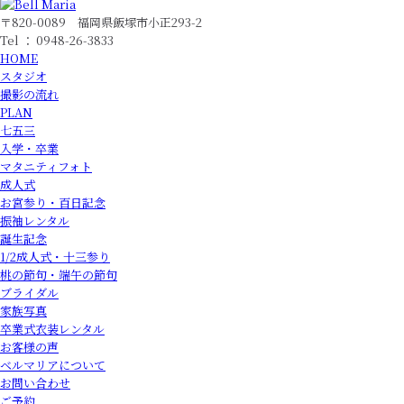
〒820-0089 福岡県飯塚市小正293-2
Tel ： 0948-26-3833
HOME
スタジオ
撮影の流れ
PLAN
七五三
入学・卒業
マタニティフォト
成人式
お宮参り・百日記念
振袖レンタル
誕生記念
1/2成人式・十三参り
桃の節句・端午の節句
ブライダル
家族写真
卒業式衣装レンタル
お客様の声
ベルマリアについて
お問い合わせ
ご予約