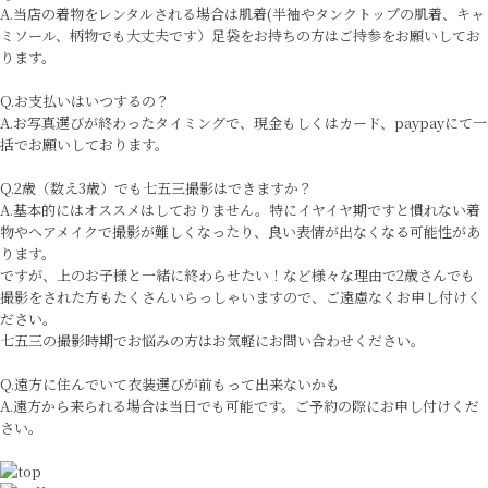
A.当店の着物をレンタルされる場合は肌着(半袖やタンクトップの肌着、キャ
ミソール、柄物でも大丈夫です）足袋をお持ちの方はご持参をお願いしてお
ります。
Q.お支払いはいつするの？
A.お写真選びが終わったタイミングで、現金もしくはカード、paypayにて一
括でお願いしております。
Q.2歳（数え3歳）でも七五三撮影はできますか？
A.基本的にはオススメはしておりません。特にイヤイヤ期ですと慣れない着
物やヘアメイクで撮影が難しくなったり、良い表情が出なくなる可能性があ
ります。
ですが、上のお子様と一緒に終わらせたい！など様々な理由で2歳さんでも
撮影をされた方もたくさんいらっしゃいますので、ご遠慮なくお申し付けく
ださい。
七五三の撮影時期でお悩みの方はお気軽にお問い合わせください。
Q.遠方に住んでいて衣装選びが前もって出来ないかも
A.遠方から来られる場合は当日でも可能です。ご予約の際にお申し付けくだ
さい。