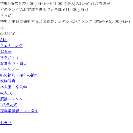
特典1.通常￥22,000(税込)～￥11,000(税込)のお出かけお衣装が
どのランクのお衣装を選んでも全部￥11,000(税込)！！
さらに
特典2. 平日に撮影するとお衣装レンタル代が全ランク50%の￥5,500(税込)
に！
GALLERY
ALL
ウェディング
七五三
マタニティ
お宮参り・百日
バースデー
桃の節句・端午の節句
家族写真
卒入園・卒入学
成人式
振袖レンタル
1/2成人式
袴卒業撮影・レンタル
七五三