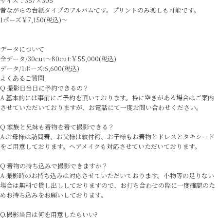
サイズ：357×305
昔ながらの台紙タイプのアルバムです。プリントのみ渡しも可能です。
1ポーズ￥7,150(税込)～
データについて
全データ/30cut～80cut:￥55,000(税込)
データ/1ポーズ:6,600(税込)
よくあるご質問
Q 撮影日当日に予約できるの？
A.基本的には事前にご予約を頂いております。枠に空きがある場合はご案内
させていただいておりますが、お電話にて一度お問い合わせください。
Q 家族と兄妹も着物を着て撮影できる？
A.お母様は訪問着、お父様は紋付袴、お子様もお着物とドレスとタキシード
をご用意しております。ヘアメイクも対応させていただいております。
Q 着物の持ち込みで撮影できますか？
A.撮影時のお持ち込みは対応させていただいております。小物等の足りない
場合は無料で貸し出ししておりますので、お打ち合わせの際に一度確認のた
めお持ち込みをお願いしております。
Q.撮影当日は何を用意したらいい?