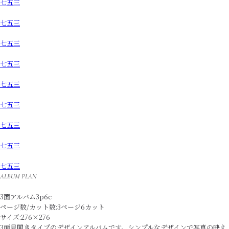
七五三
七五三
七五三
七五三
七五三
七五三
七五三
七五三
七五三
ALBUM PLAN
3面アルバム3p6c
ページ数/カット数:3ページ6カット
サイズ:276×276
3面見開きタイプのデザインアルバムです。シンプルなデザインで写真の映え