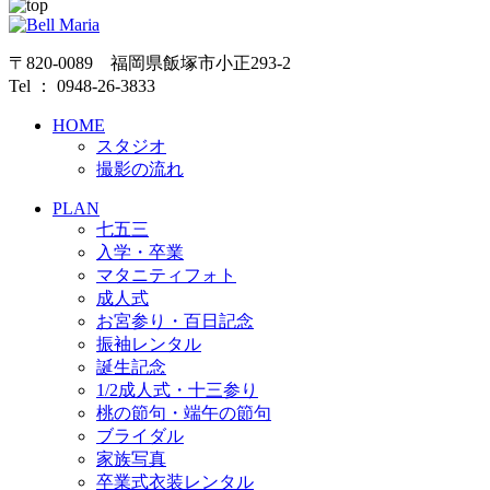
〒820-0089 福岡県飯塚市小正293-2
Tel ： 0948-26-3833
HOME
スタジオ
撮影の流れ
PLAN
七五三
入学・卒業
マタニティフォト
成人式
お宮参り・百日記念
振袖レンタル
誕生記念
1/2成人式・十三参り
桃の節句・端午の節句
ブライダル
家族写真
卒業式衣装レンタル