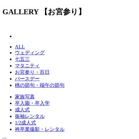
GALLERY
【お宮参り】
ALL
ウェディング
七五三
マタニティ
お宮参り・百日
バースデー
桃の節句・端午の節句
家族写真
卒入園・卒入学
成人式
振袖レンタル
1/2成人式
袴卒業撮影・レンタル