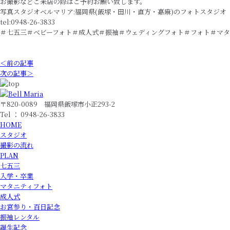
お撮影などご来店の際はご予約お願い致します。
写真スタジオベルマリア:福岡県(飯塚・田川・直方・嘉麻)のフォトスタジオ
tel:0948-26-3833
＃七五三＃ベビーフォト＃成人式＃振袖＃ウェディングフォト＃フォト＃マタ
＜前の記事
次の記事＞
〒820-0089 福岡県飯塚市小正293-2
Tel ： 0948-26-3833
HOME
スタジオ
撮影の流れ
PLAN
七五三
入学・卒業
マタニティフォト
成人式
お宮参り・百日記念
振袖レンタル
誕生記念