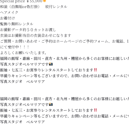
Special price ￥55,000
和装（白無垢or色打掛） 紋付レンタル
ヘアメイク
お着付け
髪飾り無料レンタル
お撮影データ約５０カットお渡し
衣装はお撮影当日の衣装合わせになります
ご質問・お問いあわせ・ご予約はホームページのご予約フォーム、お電話、Inst
にて受付中！！！
よろしくお願いいたします。
福岡の飯塚・嘉麻・田川・直方・北九州・糟屋から多くのお客様にお越しい
写真スタジオベルマリアです
振袖・七五三・お宮参りレンタルスタートしております
早撮りキャンペーン等もございますので、お問い合わせはお電話・メールに
写真スタジオ ベルマリア
福岡の飯塚・嘉麻・田川・直方・北九州・糟屋から多くのお客様にお越しい
写真スタジオベルマリアです
振袖・七五三・お宮参りレンタルスタートしております
早撮りキャンペーン等もございますので、お問い合わせはお電話・メールに
写真スタジオ ベルマリア