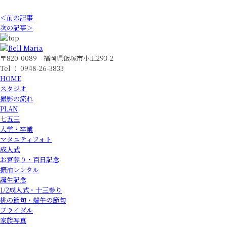
＜前の記事
次の記事＞
〒820-0089 福岡県飯塚市小正293-2
Tel ： 0948-26-3833
HOME
スタジオ
撮影の流れ
PLAN
七五三
入学・卒業
マタニティフォト
成人式
お宮参り・百日記念
振袖レンタル
誕生記念
1/2成人式・十三参り
桃の節句・端午の節句
ブライダル
家族写真