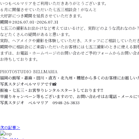
いつもベルマリアをご利用いただきありがとうございます。
６月に開催させていただいた七五三相談会！がなんと
大好評につき期間を延長させていただきます。
期間＊2026.07.01~2026.07.31
七五三の撮影&お出かけなど考えてはいるけど、実際どのような流れなのか
などたくさんの疑問があると思います。
実際、ヘアメイクや撮影を体験していただき、スタッフにご相談していただき
期間中に相談会にご来店いただいたお客様には七五三撮影のときに使える割
まずは、お電話・ホームページのお問い合わせご予約フォームからお問い合
お待ちしております。
PHOTOSTUDIO BELLMARIA
福岡の飯塚・嘉麻・田川・直方・北九州・糟屋から多くのお客様にお越しい
写真スタジオベルマリアです📸
振袖・七五三・お宮参りレンタルスタートしております‼️
早撮りキャンペーン等もございますので、お問い合わせはお電話・メールに
写真スタジオ ベルマリア 0948-26-3833
次の記事＞