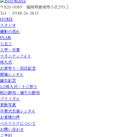
〒820-0089 福岡県飯塚市小正293-2
Tel ： 0948-26-3833
HOME
スタジオ
撮影の流れ
PLAN
七五三
入学・卒業
マタニティフォト
成人式
お宮参り・百日記念
振袖レンタル
誕生記念
1/2成人式・十三参り
桃の節句・端午の節句
ブライダル
家族写真
卒業式衣装レンタル
お客様の声
ベルマリアについて
お問い合わせ
ご予約