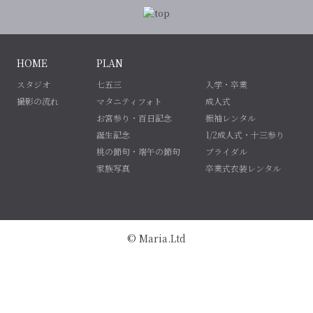
HOME
PLAN
スタジオ
七五三
入学・卒業
撮影の流れ
マタニティフォト
成人式
お宮参り・百日記念
振袖レンタル
誕生記念
1/2成人式・十三参り
桃の節句・端午の節句
ブライダル
家族写真
卒業式衣装レンタル
© Maria.Ltd