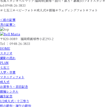
写真スタジオベルマリア:福岡県(飯塚・田川・直方・嘉麻)のフォトスタジオ
tel:0948-26-3833
＃七五三＃ベビーフォト＃成人式＃振袖＃ウェディングフォト＃フォト
＜前の記事
次の記事＞
〒820-0089 福岡県飯塚市小正293-2
Tel ： 0948-26-3833
HOME
スタジオ
撮影の流れ
PLAN
七五三
入学・卒業
マタニティフォト
成人式
お宮参り・百日記念
振袖レンタル
誕生記念
1/2成人式・十三参り
桃の節句・端午の節句