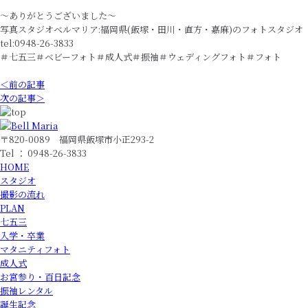
〜ありがとうございました〜
写真スタジオベルマリア:福岡県(飯塚・田川・直方・嘉麻)のフォトスタジオ
tel:0948-26-3833
＃七五三＃ベビーフォト＃成人式＃振袖＃ウェディングフォト＃フォト
＜前の記事
次の記事＞
〒820-0089 福岡県飯塚市小正293-2
Tel ： 0948-26-3833
HOME
スタジオ
撮影の流れ
PLAN
七五三
入学・卒業
マタニティフォト
成人式
お宮参り・百日記念
振袖レンタル
誕生記念