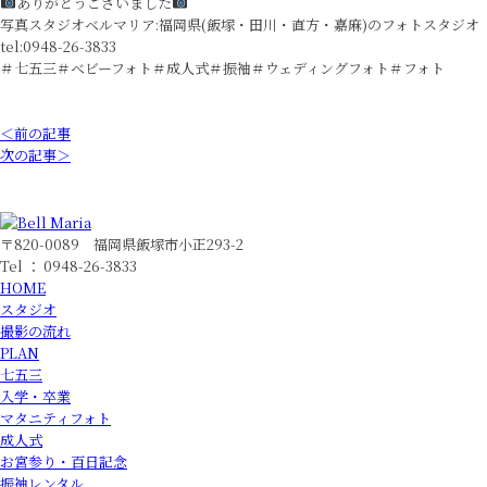
ありがとうございました
写真スタジオベルマリア:福岡県(飯塚・田川・直方・嘉麻)のフォトスタジオ
tel:0948-26-3833
＃七五三＃ベビーフォト＃成人式＃振袖＃ウェディングフォト＃フォト
＜前の記事
次の記事＞
〒820-0089 福岡県飯塚市小正293-2
Tel ： 0948-26-3833
HOME
スタジオ
撮影の流れ
PLAN
七五三
入学・卒業
マタニティフォト
成人式
お宮参り・百日記念
振袖レンタル