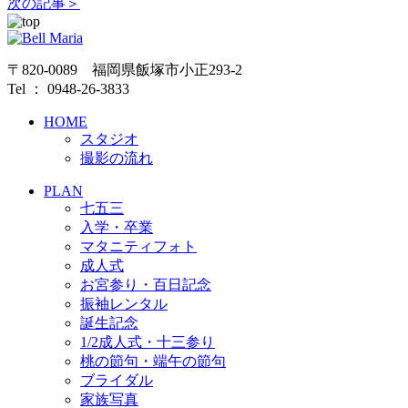
次の記事＞
〒820-0089 福岡県飯塚市小正293-2
Tel ： 0948-26-3833
HOME
スタジオ
撮影の流れ
PLAN
七五三
入学・卒業
マタニティフォト
成人式
お宮参り・百日記念
振袖レンタル
誕生記念
1/2成人式・十三参り
桃の節句・端午の節句
ブライダル
家族写真