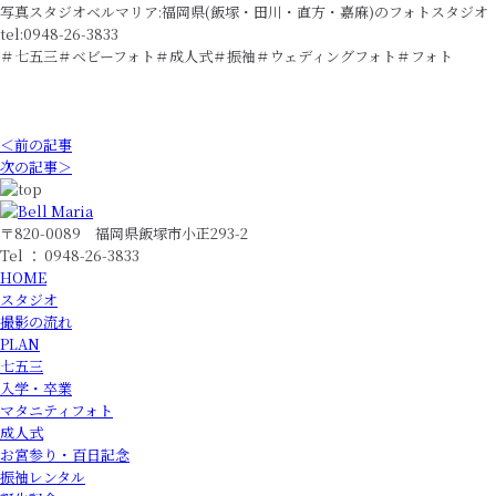
写真スタジオベルマリア:福岡県(飯塚・田川・直方・嘉麻)のフォトスタジオ
tel:0948-26-3833
＃七五三＃ベビーフォト＃成人式＃振袖＃ウェディングフォト＃フォト
＜前の記事
次の記事＞
〒820-0089 福岡県飯塚市小正293-2
Tel ： 0948-26-3833
HOME
スタジオ
撮影の流れ
PLAN
七五三
入学・卒業
マタニティフォト
成人式
お宮参り・百日記念
振袖レンタル