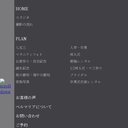
HOME
スタジオ
撮影の流れ
PLAN
七五三
入学・卒業
マタニティフォト
成人式
お宮参り・百日記念
振袖レンタル
誕生記念
1/2成人式・十三参り
桃の節句・端午の節句
ブライダル
家族写真
卒業式衣装レンタル
お客様の声
ベルマリアについて
お問い合わせ
ご予約