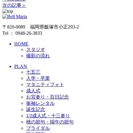
次の記事＞
〒820-0089 福岡県飯塚市小正293-2
Tel ： 0948-26-3833
HOME
スタジオ
撮影の流れ
PLAN
七五三
入学・卒業
マタニティフォト
成人式
お宮参り・百日記念
振袖レンタル
誕生記念
1/2成人式・十三参り
桃の節句・端午の節句
ブライダル