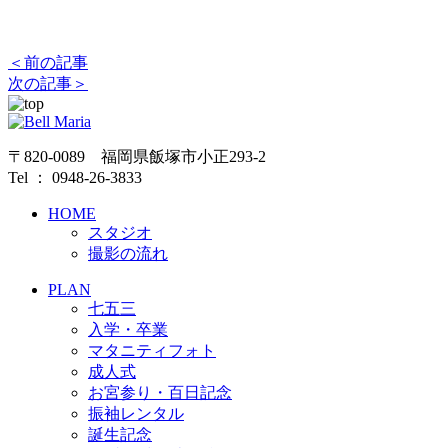
＜前の記事
次の記事＞
〒820-0089 福岡県飯塚市小正293-2
Tel ： 0948-26-3833
HOME
スタジオ
撮影の流れ
PLAN
七五三
入学・卒業
マタニティフォト
成人式
お宮参り・百日記念
振袖レンタル
誕生記念