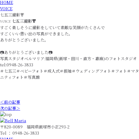
HOME
VOICE
七五三撮影👘
七五三撮影👘
VOICE
すごく楽しそうに撮影をしていて素敵な笑顔がたくさんで
すごくいい思い出の写真ができました。
ありがとうございました。
📷ありがとうございました📷
写真スタジオベルマリア:福岡県(飯塚・田川・直方・嘉麻)のフォトスタジオ
tel:0948-26-3833
＃七五三＃ベビーフォト＃成人式＃振袖＃ウェディングフォト＃フォト＃マタ
ニティフォト＃写真館
＜前の記事
次の記事＞
〒820-0089 福岡県飯塚市小正293-2
Tel ： 0948-26-3833