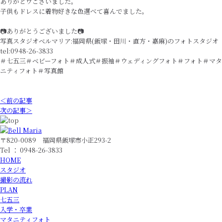
ありがとウございました。
子供もドレスに着物好きな色選べて喜んでました。
📷ありがとうございました📷
写真スタジオベルマリア:福岡県(飯塚・田川・直方・嘉麻)のフォトスタジオ
tel:0948-26-3833
＃七五三＃ベビーフォト＃成人式＃振袖＃ウェディングフォト＃フォト＃マタ
ニティフォト＃写真館
＜前の記事
次の記事＞
〒820-0089 福岡県飯塚市小正293-2
Tel ： 0948-26-3833
HOME
スタジオ
撮影の流れ
PLAN
七五三
入学・卒業
マタニティフォト