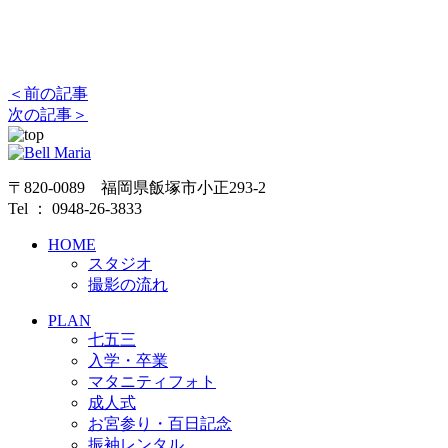
＜前の記事
次の記事＞
〒820-0089 福岡県飯塚市小正293-2
Tel ： 0948-26-3833
HOME
スタジオ
撮影の流れ
PLAN
七五三
入学・卒業
マタニティフォト
成人式
お宮参り・百日記念
振袖レンタル