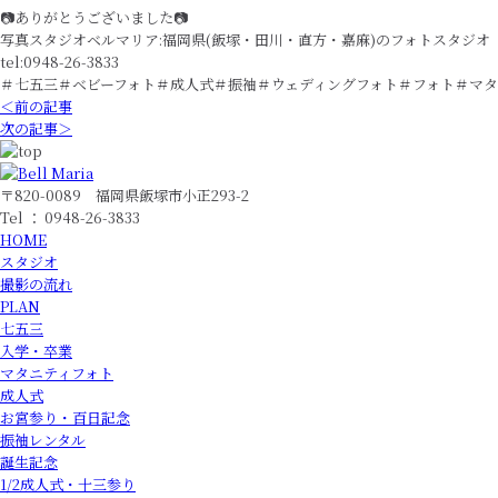
📷ありがとうございました📷
写真スタジオベルマリア:福岡県(飯塚・田川・直方・嘉麻)のフォトスタジオ
tel:0948-26-3833
＃七五三＃ベビーフォト＃成人式＃振袖＃ウェディングフォト＃フォト＃マタ
＜前の記事
次の記事＞
〒820-0089 福岡県飯塚市小正293-2
Tel ： 0948-26-3833
HOME
スタジオ
撮影の流れ
PLAN
七五三
入学・卒業
マタニティフォト
成人式
お宮参り・百日記念
振袖レンタル
誕生記念
1/2成人式・十三参り