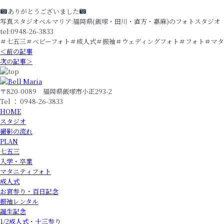
ありがとうございました
写真スタジオベルマリア:福岡県(飯塚・田川・直方・嘉麻)のフォトスタジオ
tel:0948-26-3833
＃七五三＃ベビーフォト＃成人式＃振袖＃ウェディングフォト＃フォト＃マタ
＜前の記事
次の記事＞
〒820-0089 福岡県飯塚市小正293-2
Tel ： 0948-26-3833
HOME
スタジオ
撮影の流れ
PLAN
七五三
入学・卒業
マタニティフォト
成人式
お宮参り・百日記念
振袖レンタル
誕生記念
1/2成人式・十三参り