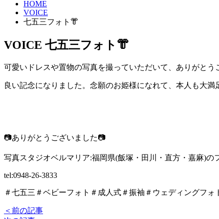
HOME
VOICE
七五三フォト👘
VOICE
七五三フォト👘
可愛いドレスや置物の写真を撮っていただいて、ありがとう
良い記念になりました。念願のお姫様になれて、本人も大満
📷ありがとうございました📷
写真スタジオベルマリア:福岡県(飯塚・田川・直方・嘉麻)の
tel:0948-26-3833
＃七五三＃ベビーフォト＃成人式＃振袖＃ウェディングフォ
＜前の記事