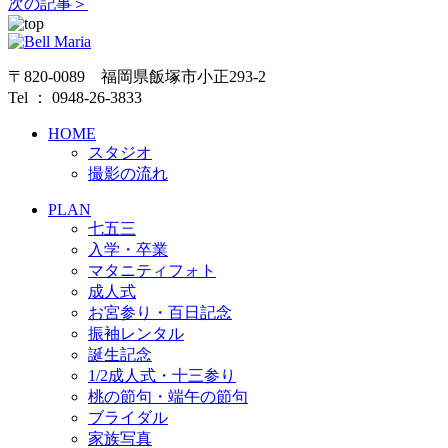
次の記事＞
〒820-0089 福岡県飯塚市小正293-2
Tel ： 0948-26-3833
HOME
スタジオ
撮影の流れ
PLAN
七五三
入学・卒業
マタニティフォト
成人式
お宮参り・百日記念
振袖レンタル
誕生記念
1/2成人式・十三参り
桃の節句・端午の節句
ブライダル
家族写真