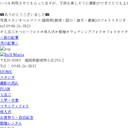
いつも利用させてもらってますが、子供も楽しそうに撮影ができてとてもよ
ありがとうございました
写真スタジオベルマリア:福岡県(飯塚・田川・直方・嘉麻)のフォトスタジオ
tel:0948-26-3833
＃七五三＃ベビーフォト＃成人式＃振袖＃ウェディングフォト＃フォト＃マタ
＜前の記事
次の記事＞
〒820-0089 福岡県飯塚市小正293-2
Tel ： 0948-26-3833
HOME
スタジオ
撮影の流れ
PLAN
七五三
入学・卒業
マタニティフォト
成人式
お宮参り・百日記念
振袖レンタル