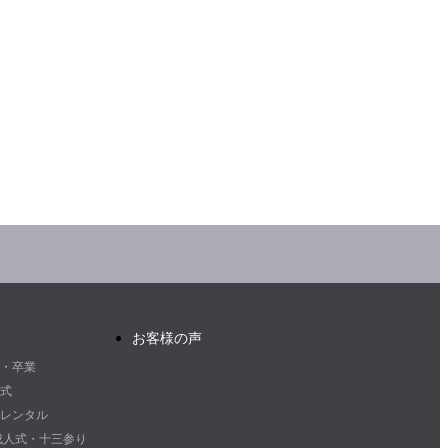
お客様の声
・卒業
式
レンタル
2成人式・十三参り