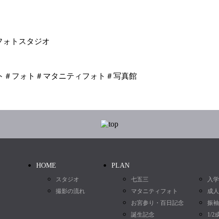
フォトスタジオ
ト＃フォト＃マタニティフォト＃写真館
HOME
PLAN
スタジオ
七五三
入学
撮影の流れ
マタニティフォト
成人
お宮参り・百日記念
振袖
誕生記念
1/