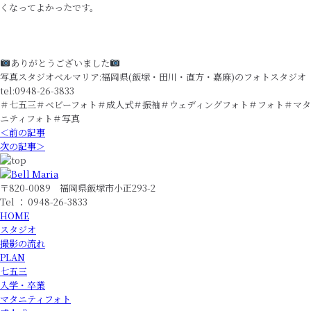
くなってよかったです。
ありがとうございました
写真スタジオベルマリア:福岡県(飯塚・田川・直方・嘉麻)のフォトスタジオ
tel:0948-26-3833
＃七五三＃ベビーフォト＃成人式＃振袖＃ウェディングフォト＃フォト＃マタ
ニティフォト＃写真
＜前の記事
次の記事＞
〒820-0089 福岡県飯塚市小正293-2
Tel ： 0948-26-3833
HOME
スタジオ
撮影の流れ
PLAN
七五三
入学・卒業
マタニティフォト