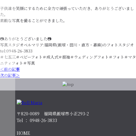
子供達を笑顔にするために全力で頑張っていただき、ありがとうございまし
た。
素敵な写真を撮ることができました。
📷ありがとうございました📷
写真スタジオベルマリア:福岡県(飯塚・田川・直方・嘉麻)のフォトスタジオ
tel:0948-26-3833
＃七五三＃ベビーフォト＃成人式＃振袖＃ウェディングフォト＃フォト＃マタ
ニティフォト＃写真
＜前の記事
次の記事＞
〒820-0089 福岡県飯塚市小正293-2
Tel ： 0948-26-3833
HOME