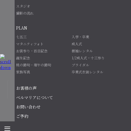
スタジオ
撮影の流れ
PLAN
七五三
入学・卒業
マタニティフォト
成人式
お宮参り・百日記念
振袖レンタル
誕生記念
1/2成人式・十三参り
桃の節句・端午の節句
ブライダル
家族写真
卒業式衣装レンタル
お客様の声
ベルマリアについて
お問い合わせ
ご予約