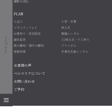
撮影の流れ
PLAN
七五三
入学・卒業
マタニティフォト
成人式
お宮参り・百日記念
振袖レンタル
誕生記念
1/2成人式・十三参り
桃の節句・端午の節句
ブライダル
家族写真
卒業式衣装レンタル
お客様の声
ベルマリアについて
お問い合わせ
ご予約