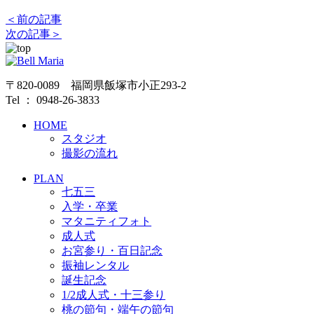
＜前の記事
次の記事＞
〒820-0089 福岡県飯塚市小正293-2
Tel ： 0948-26-3833
HOME
スタジオ
撮影の流れ
PLAN
七五三
入学・卒業
マタニティフォト
成人式
お宮参り・百日記念
振袖レンタル
誕生記念
1/2成人式・十三参り
桃の節句・端午の節句