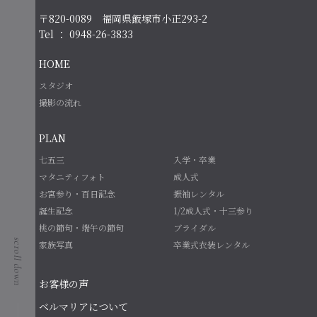
〒820-0089 福岡県飯塚市小正293-2
Tel ： 0948-26-3833
HOME
スタジオ
撮影の流れ
PLAN
七五三
入学・卒業
マタニティフォト
成人式
お宮参り・百日記念
振袖レンタル
誕生記念
1/2成人式・十三参り
桃の節句・端午の節句
ブライダル
家族写真
卒業式衣装レンタル
お客様の声
ベルマリアについて