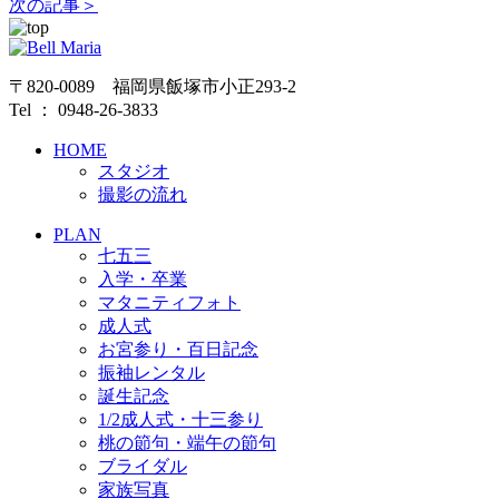
次の記事＞
〒820-0089 福岡県飯塚市小正293-2
Tel ： 0948-26-3833
HOME
スタジオ
撮影の流れ
PLAN
七五三
入学・卒業
マタニティフォト
成人式
お宮参り・百日記念
振袖レンタル
誕生記念
1/2成人式・十三参り
桃の節句・端午の節句
ブライダル
家族写真