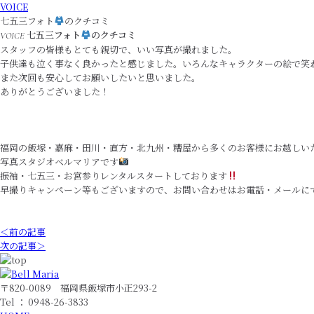
VOICE
七五三フォト
のクチコミ
七五三フォト
のクチコミ
VOICE
スタッフの皆様もとても親切で、いい写真が撮れました。
子供達も泣く事なく良かったと感じました。いろんなキャラクターの絵で笑
また次回も安心してお願いしたいと思いました。
ありがとうございました！
福岡の飯塚・嘉麻・田川・直方・北九州・糟屋から多くのお客様にお越しい
写真スタジオベルマリアです
振袖・七五三・お宮参りレンタルスタートしております
早撮りキャンペーン等もございますので、お問い合わせはお電話・メールに
＜前の記事
次の記事＞
〒820-0089 福岡県飯塚市小正293-2
Tel ： 0948-26-3833