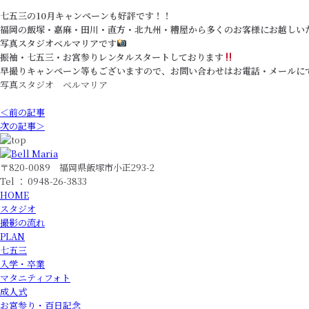
七五三の10月キャンペーンも好評です！！
福岡の飯塚・嘉麻・田川・直方・北九州・糟屋から多くのお客様にお越しい
写真スタジオベルマリアです
振袖・七五三・お宮参りレンタルスタートしております
早撮りキャンペーン等もございますので、お問い合わせはお電話・メールに
写真スタジオ ベルマリア
＜前の記事
次の記事＞
〒820-0089 福岡県飯塚市小正293-2
Tel ： 0948-26-3833
HOME
スタジオ
撮影の流れ
PLAN
七五三
入学・卒業
マタニティフォト
成人式
お宮参り・百日記念