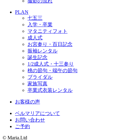
撮影の流れ
PLAN
七五三
入学・卒業
マタニティフォト
成人式
お宮参り・百日記念
振袖レンタル
誕生記念
1/2成人式・十三参り
桃の節句・端午の節句
ブライダル
家族写真
卒業式衣装レンタル
お客様の声
ベルマリアについて
お問い合わせ
ご予約
© Maria.Ltd