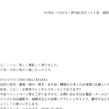
HOME
VOICE
節句記念日フォト🎏 福岡
泣くことなく楽しく撮影して頂けました。
可愛い写真が残せて嬉しかったです。
PHOTOSTUDIO BELLMARIA
福岡の飯塚・嘉麻・田川・直方・北九州・糟屋から多くのお客様にお越しい
振袖・七五三・お宮参りレンタルスタートしております‼️
早撮りキャンペーン等もございますので、お問い合わせはお電話・メールに
そのほか商品撮影や、結婚式などの出席ヘアアレンジやメイク、着付けなど
よろしくお願いいたします。
写真スタジオ ベルマリア 0948-26-3833