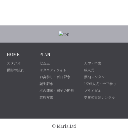
HOME
PLAN
スタジオ
七五三
入学・卒業
撮影の流れ
マタニティフォト
成人式
お宮参り・百日記念
振袖レンタル
誕生記念
1/2成人式・十三参り
桃の節句・端午の節句
ブライダル
家族写真
卒業式衣装レンタル
© Maria.Ltd