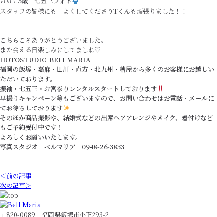
5歳 七五三フォト
VOICE
スタッフの皆様にも よくしてくださりTくんも頑張りました！！
こちらこそありがとうございました。
また会える日楽しみにしてましね♡
HOTOSTUDIO BELLMARIA
福岡の飯塚・嘉麻・田川・直方・北九州・糟屋から多くのお客様にお越しい
ただいております。
振袖・七五三・お宮参りレンタルスタートしております
早撮りキャンペーン等もございますので、お問い合わせはお電話・メールに
てお待ちしております
そのほか商品撮影や、結婚式などの出席ヘアアレンジやメイク、着付けなど
もご予約受付中です！
よろしくお願いいたします。
写真スタジオ ベルマリア 0948-26-3833
＜前の記事
次の記事＞
〒820-0089 福岡県飯塚市小正293-2