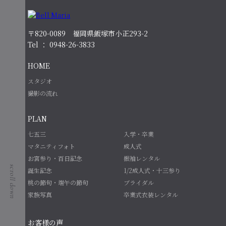
〒820-0089 福岡県飯塚市小正293-2
Tel ： 0948-26-3833
HOME
スタジオ
撮影の流れ
PLAN
七五三
入学・卒業
マタニティフォト
成人式
お宮参り・百日記念
振袖レンタル
誕生記念
1/2成人式・十三参り
桃の節句・端午の節句
ブライダル
家族写真
卒業式衣装レンタル
お客様の声